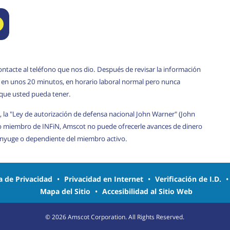
ontacte al teléfono que nos dio. Después de revisar la información
rá en unos 20 minutos, en horario laboral normal pero nunca
 que usted pueda tener.
, la "Ley de autorización de defensa nacional John Warner" (John
o miembro de INFiN, Amscot no puede ofrecerle avances de dinero
cónyuge o dependiente del miembro activo.
ca de Privacidad
•
Privacidad en Internet
•
Verificación de I.D.
Mapa del Sitio
•
Accesibilidad al Sitio Web
©
2026
Amscot Corporation. All Rights Reserved.