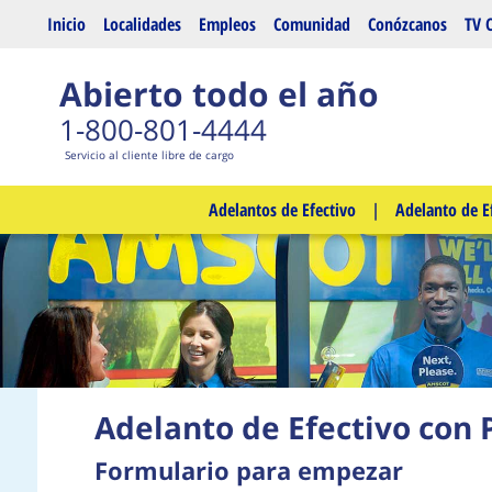
Saltar al contenido principal
Inicio
Localidades
Empleos
Comunidad
Conózcanos
TV 
Abierto todo el año
1-800-801-4444
Servicio al cliente libre de cargo
Adelantos de Efectivo
|
Adelanto de E
Adelanto de Efectivo con 
Formulario para empezar