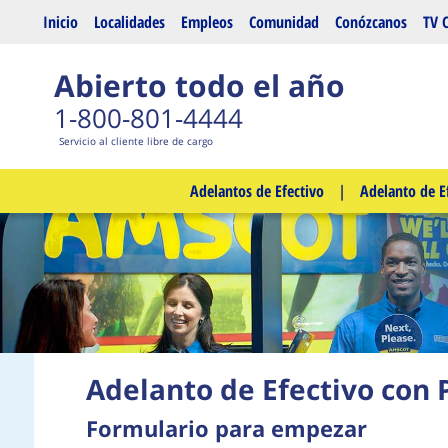
Saltar al contenido principal
Inicio
Localidades
Empleos
Comunidad
Conózcanos
TV 
Abierto todo el año
1-800-801-4444
Servicio al cliente libre de cargo
Adelantos de Efectivo
|
Adelanto de E
Adelanto de Efectivo con 
Formulario para empezar