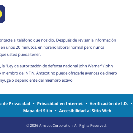
ontacte al teléfono que nos dio. Después de revisar la información
rá en unos 20 minutos, en horario laboral normal pero nunca
 que usted pueda tener.
, la "Ley de autorización de defensa nacional John Warner" (John
o miembro de INFiN, Amscot no puede ofrecerle avances de dinero
cónyuge o dependiente del miembro activo.
ca de Privacidad
•
Privacidad en Internet
•
Verificación de I.D.
Mapa del Sitio
•
Accesibilidad al Sitio Web
©
2026
Amscot Corporation. All Rights Reserved.