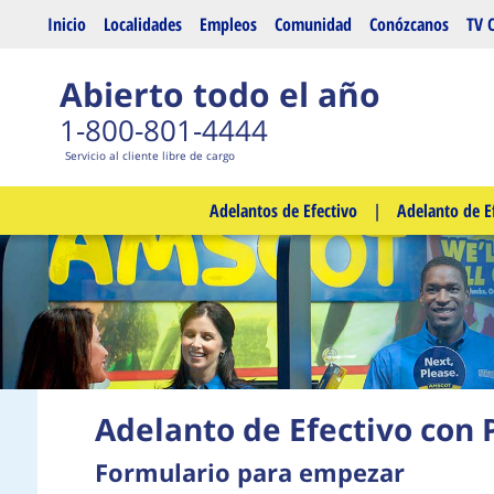
Saltar al contenido principal
Inicio
Localidades
Empleos
Comunidad
Conózcanos
TV 
Abierto todo el año
1-800-801-4444
Servicio al cliente libre de cargo
Adelantos de Efectivo
|
Adelanto de E
Adelanto de Efectivo con 
Formulario para empezar