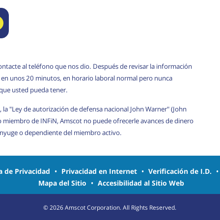
ontacte al teléfono que nos dio. Después de revisar la información
rá en unos 20 minutos, en horario laboral normal pero nunca
 que usted pueda tener.
, la "Ley de autorización de defensa nacional John Warner" (John
o miembro de INFiN, Amscot no puede ofrecerle avances de dinero
cónyuge o dependiente del miembro activo.
ca de Privacidad
•
Privacidad en Internet
•
Verificación de I.D.
Mapa del Sitio
•
Accesibilidad al Sitio Web
©
2026
Amscot Corporation. All Rights Reserved.