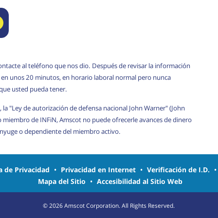
ontacte al teléfono que nos dio. Después de revisar la información
rá en unos 20 minutos, en horario laboral normal pero nunca
 que usted pueda tener.
, la "Ley de autorización de defensa nacional John Warner" (John
o miembro de INFiN, Amscot no puede ofrecerle avances de dinero
cónyuge o dependiente del miembro activo.
ca de Privacidad
•
Privacidad en Internet
•
Verificación de I.D.
Mapa del Sitio
•
Accesibilidad al Sitio Web
©
2026
Amscot Corporation. All Rights Reserved.