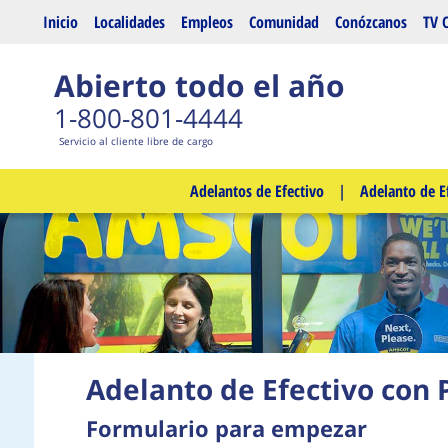
Saltar al contenido principal
Inicio
Localidades
Empleos
Comunidad
Conózcanos
TV 
Abierto todo el año
1-800-801-4444
Servicio al cliente libre de cargo
Adelantos de Efectivo
|
Adelanto de E
Adelanto de Efectivo con 
Formulario para empezar