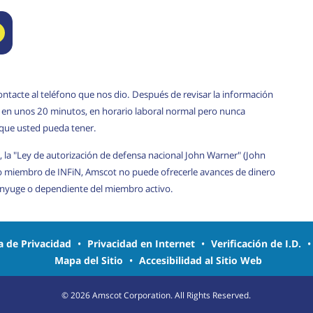
ontacte al teléfono que nos dio. Después de revisar la información
rá en unos 20 minutos, en horario laboral normal pero nunca
 que usted pueda tener.
, la "Ley de autorización de defensa nacional John Warner" (John
o miembro de INFiN, Amscot no puede ofrecerle avances de dinero
cónyuge o dependiente del miembro activo.
ca de Privacidad
•
Privacidad en Internet
•
Verificación de I.D.
Mapa del Sitio
•
Accesibilidad al Sitio Web
©
2026
Amscot Corporation. All Rights Reserved.