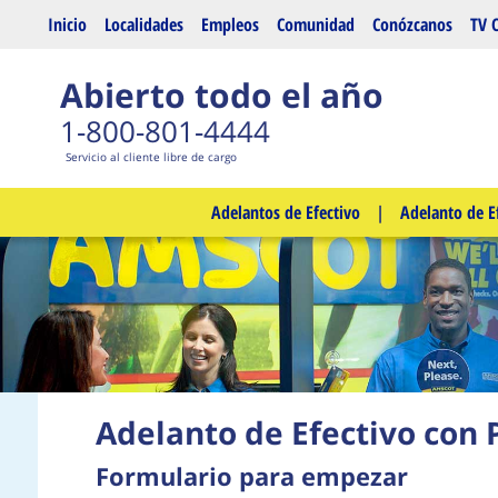
Saltar al contenido principal
Inicio
Localidades
Empleos
Comunidad
Conózcanos
TV 
Abierto todo el año
1-800-801-4444
Servicio al cliente libre de cargo
Adelantos de Efectivo
|
Adelanto de E
Adelanto de Efectivo con 
Formulario para empezar