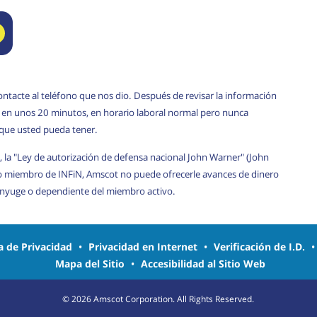
ontacte al teléfono que nos dio. Después de revisar la información
rá en unos 20 minutos, en horario laboral normal pero nunca
 que usted pueda tener.
, la "Ley de autorización de defensa nacional John Warner" (John
o miembro de INFiN, Amscot no puede ofrecerle avances de dinero
cónyuge o dependiente del miembro activo.
ca de Privacidad
•
Privacidad en Internet
•
Verificación de I.D.
Mapa del Sitio
•
Accesibilidad al Sitio Web
©
2026
Amscot Corporation. All Rights Reserved.