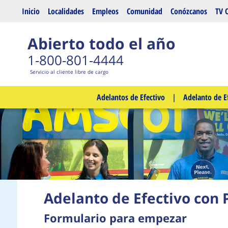
Saltar al contenido principal
Inicio
Localidades
Empleos
Comunidad
Conózcanos
TV 
Abierto todo el año
1-800-801-4444
Servicio al cliente libre de cargo
Adelantos de Efectivo
|
Adelanto de E
Adelanto de Efectivo con 
Formulario para empezar