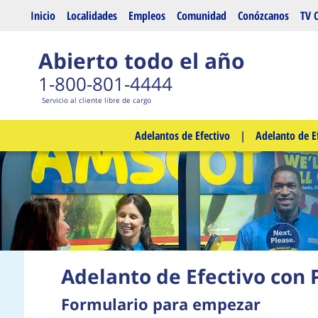
Saltar al contenido principal
Inicio
Localidades
Empleos
Comunidad
Conózcanos
TV 
Abierto todo el año
1-800-801-4444
Servicio al cliente libre de cargo
Adelantos de Efectivo
|
Adelanto de E
Adelanto de Efectivo con 
Formulario para empezar