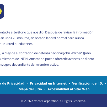
ontacte al teléfono que nos dio. Después de revisar la información
rá en unos 20 minutos, en horario laboral normal pero nunca
 que usted pueda tener.
, la "Ley de autorización de defensa nacional John Warner" (John
o miembro de INFiN, Amscot no puede ofrecerle avances de dinero
cónyuge o dependiente del miembro activo.
ca de Privacidad
•
Privacidad en Internet
•
Verificación de I.D.
Mapa del Sitio
•
Accesibilidad al Sitio Web
©
2026
Amscot Corporation. All Rights Reserved.