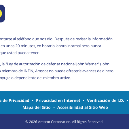
ontacte al teléfono que nos dio. Después de revisar la información
rá en unos 20 minutos, en horario laboral normal pero nunca
 que usted pueda tener.
, la "Ley de autorización de defensa nacional John Warner" (John
o miembro de INFiN, Amscot no puede ofrecerle avances de dinero
cónyuge o dependiente del miembro activo.
ca de Privacidad
•
Privacidad en Internet
•
Verificación de I.D.
Mapa del Sitio
•
Accesibilidad al Sitio Web
©
2026
Amscot Corporation. All Rights Reserved.