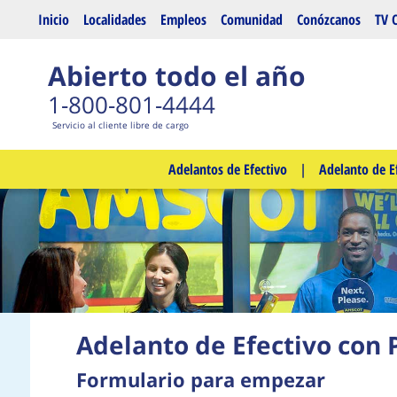
Saltar al contenido principal
Inicio
Localidades
Empleos
Comunidad
Conózcanos
TV 
Abierto todo el año
1-800-801-4444
Servicio al cliente libre de cargo
Adelantos de Efectivo
|
Adelanto de E
Adelanto de Efectivo con 
Formulario para empezar