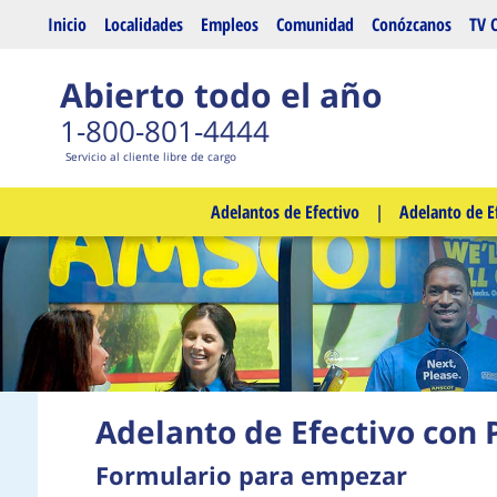
Saltar al contenido principal
Inicio
Localidades
Empleos
Comunidad
Conózcanos
TV 
Abierto todo el año
1-800-801-4444
Servicio al cliente libre de cargo
Adelantos de Efectivo
|
Adelanto de E
Adelanto de Efectivo con 
Formulario para empezar