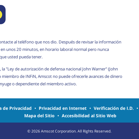
ontacte al teléfono que nos dio. Después de revisar la información
rá en unos 20 minutos, en horario laboral normal pero nunca
 que usted pueda tener.
, la "Ley de autorización de defensa nacional John Warner" (John
o miembro de INFiN, Amscot no puede ofrecerle avances de dinero
cónyuge o dependiente del miembro activo.
ca de Privacidad
•
Privacidad en Internet
•
Verificación de I.D.
Mapa del Sitio
•
Accesibilidad al Sitio Web
©
2026
Amscot Corporation. All Rights Reserved.