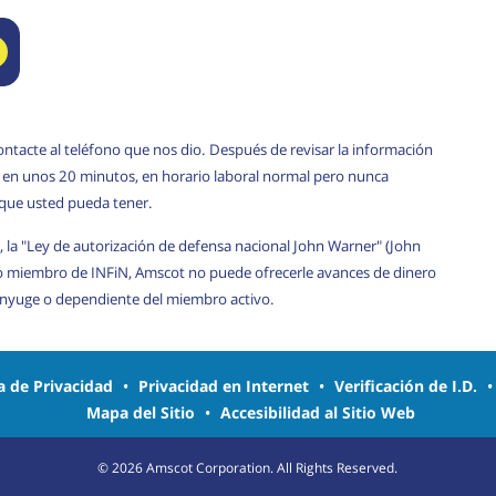
ontacte al teléfono que nos dio. Después de revisar la información
rá en unos 20 minutos, en horario laboral normal pero nunca
 que usted pueda tener.
, la "Ley de autorización de defensa nacional John Warner" (John
o miembro de INFiN, Amscot no puede ofrecerle avances de dinero
cónyuge o dependiente del miembro activo.
ca de Privacidad
•
Privacidad en Internet
•
Verificación de I.D.
Mapa del Sitio
•
Accesibilidad al Sitio Web
©
2026
Amscot Corporation. All Rights Reserved.